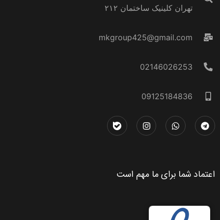
تهران کلینیک ساختمان ۲۱۲
mkgroup425@gmail.com
02146026253
09125184836
اعتماد شما برای ما مهم است