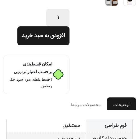
افزودن به سبد خرید
امکان قسط‌بندی
برحسب اعتبار ترب‌پی
۴ قسط ماهانه. بدون سود، چک
و ضامن.
توضیحات
محصولات مرتبط
فرم طراحی
مستطیل
جنس بدنه کابین
پی وی سی