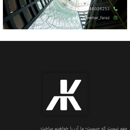
02146026253
meemar_faraz
مهم نیست که چیست؛ ما آن را خواهیم ساخت