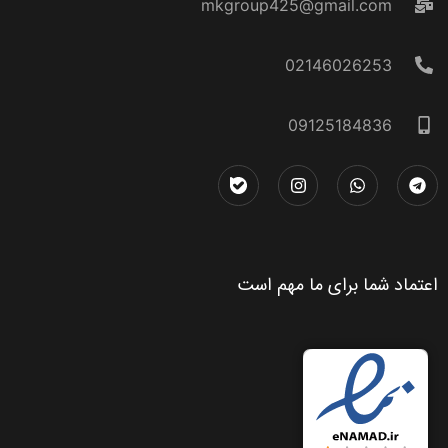
mkgroup425@gmail.com
02146026253
09125184836
اعتماد شما برای ما مهم است