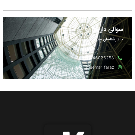
سوالی دارید؟
با کارشناسان معمار فراز تماس بگیرید:
02146026253
meemar_faraz